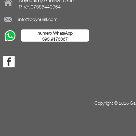
Doyouall by Gadaweb Snc
P.IVA 07585440964
info@doyouall.com
numero WhatsApp
393.9173367
Copyright © 2026 Gada