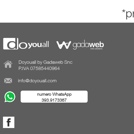
*p
Doyouall by Gadaweb Snc
P.IVA 07585440964
info@doyouall.com
numero WhatsApp
393.9173367