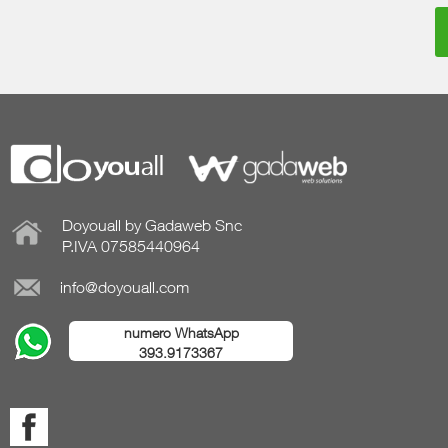
Doyouall by Gadaweb Snc
P.IVA 07585440964
info@doyouall.com
numero WhatsApp
393.9173367