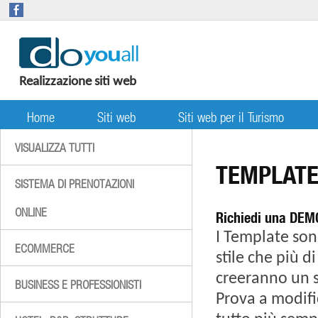
Realizzazione siti web
Home
Siti web
Siti web per il Turismo
VISUALIZZA TUTTI
TEMPLAT
SISTEMA DI PRENOTAZIONI
ONLINE
Richiedi una DEMO
I Template sono
ECOMMERCE
stile che più d
creeranno un s
BUSINESS E PROFESSIONISTI
Prova a modifi