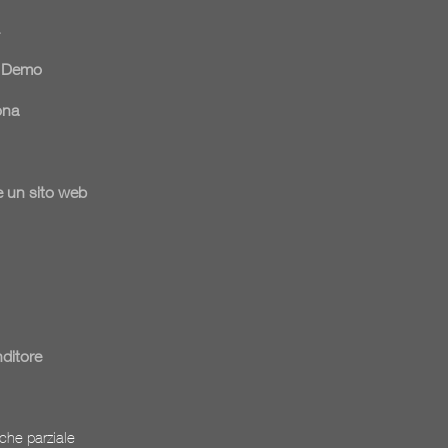
e Demo
ona
 un sito web
nditore
che parziale