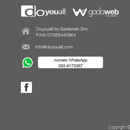
Doyouall by Gadaweb Snc
P.IVA 07585440964
info@doyouall.com
numero WhatsApp
393.9173367
Copyright ©