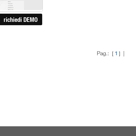
richiedi DEMO
Pag.:
|
[
1
]